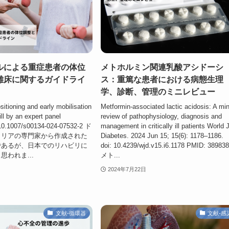
ルによる重症患者の体位
メトホルミン関連乳酸アシドーシ
離床に関するガイドライ
ス：重篤な患者における病態生理
学、診断、管理のミニレビュー
sitioning and early mobilisation
Metformin-associated lactic acidosis: A min
 ill by an expert panel
review of pathophysiology, diagnosis and
g/10.1007/s00134-024-07532-2 ド
management in critically ill patients World 
トリアの専門家から作成された
Diabetes. 2024 Jun 15; 15(6): 1178–1186.
であるが、日本でのリハビリに
doi: 10.4239/wjd.v15.i6.1178 PMID: 38983
われま...
メト...
2024年7月22日
文献-循環器
文献-感