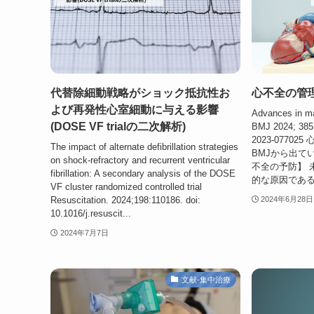
代替除細動戦略がショック抵抗性お
心不全の管
よび再発性心室細動に与える影響
Advances in ma
(DOSE VF trialの二次解析)
BMJ 2024; 385 
2023-0770
The impact of alternate defibrillation strategies
BMJから出て
on shock-refractory and recurrent ventricular
不全の予防】 
fibrillation: A secondary analysis of the DOSE
的な原因である
VF cluster randomized controlled trial
Resuscitation. 2024;198:110186. doi:
2024年6月28日
10.1016/j.resuscit...
2024年7月7日
文献-集中治療