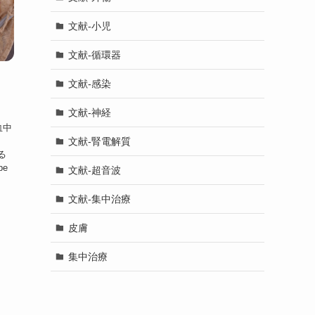
文献-小児
文献-循環器
文献-感染
文献-神経
g血中
文献-腎電解質
る
pe
文献-超音波
文献-集中治療
皮膚
集中治療