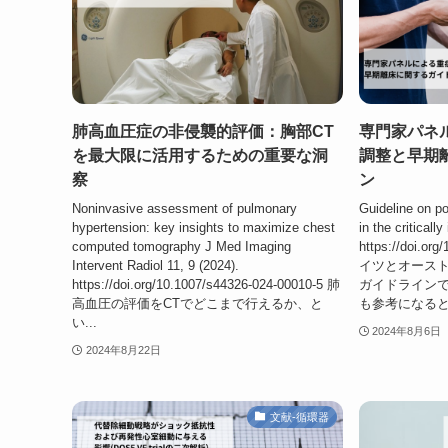
肺高血圧症の非侵襲的評価：胸部CT
専門家パネ
を最大限に活用するための重要な洞
調整と早期
察
ン
Noninvasive assessment of pulmonary
Guideline on po
hypertension: key insights to maximize chest
in the critically
computed tomography J Med Imaging
https://doi.or
Intervent Radiol 11, 9 (2024).
イツとオース
https://doi.org/10.1007/s44326-024-00010-5 肺
ガイドライン
高血圧の評価をCTでどこまで行えるか、と
も参考になると思
い...
2024年8月6日
2024年8月22日
文献-循環器