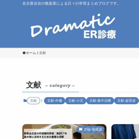
名古屋在住の救急医による日々の学習まとめブログです。
ホーム
文献
文献
– category –
文献
文献-外傷
文献-小児
文献-集中治療
文献-超音波
文献-循環器