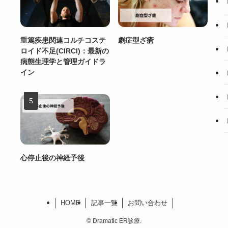
重篤疾患関連コルチコステ
劇症型ざ瘡
ロイド不足(CIRCI)：最新の
病態生理学と管理ガイドラ
イン
心停止後の神経予後
HOME
記事一覧
お問い合わせ
©
Dramatic ER診療.