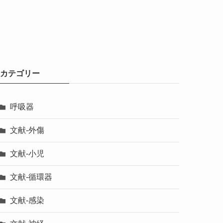
カテゴリー
呼吸器
文献-外傷
文献-小児
文献-循環器
文献-感染