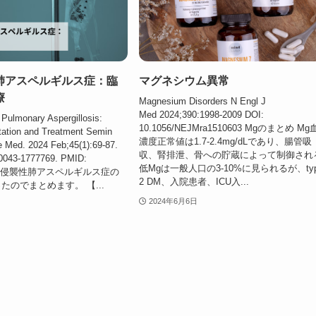
肺アスペルギルス症：臨
マグネシウム異常
療
Magnesium Disorders N Engl J
Med 2024;390:1998-2009 DOI:
 Pulmonary Aspergillosis:
10.1056/NEJMra1510603 Mgのまとめ M
ntation and Treatment Semin
濃度正常値は1.7-2.4mg/dLであり、腸管吸
e Med. 2024 Feb;45(1):69-87.
収、腎排泄、骨への貯蔵によって制御され
-0043-1777769. PMID:
低Mgは一般人口の3-10%に見られるが、ty
. 急性侵襲性肺アスペルギルス症の
2 DM、入院患者、ICU入...
たのでまとめます。 【...
2024年6月6日