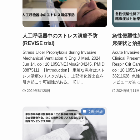
人工呼吸器中のストレス潰瘍予防
急性侵襲性
(REVISE trial)
床症状と治
Stress Ulcer Prophylaxis during Invasive
Acute Invasive
Mechanical Ventilation N Engl J Med. 2024
Clinical Prese
Jun 14. doi: 10.1056/NEJMoa2404245. PMID:
Respir Crit Car
38875111. 【Introduction】 重篤な患者はスト
doi: 10.1055/s
レス潰瘍のリスクがあり、上部消化管出血を
38211628
引き起こす可能性がある。 ICU...
レビューがあっ
2024年6月20日
2024年6月11日
文献-神経