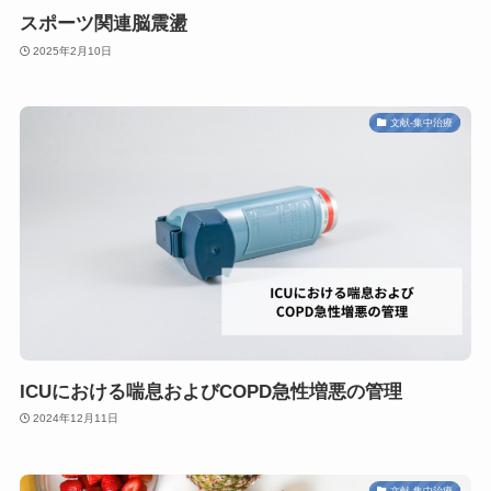
スポーツ関連脳震盪
2025年2月10日
文献-集中治療
ICUにおける喘息およびCOPD急性増悪の管理
2024年12月11日
文献-集中治療