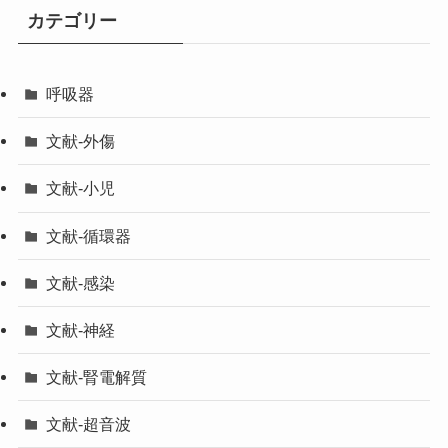
カテゴリー
呼吸器
文献-外傷
文献-小児
文献-循環器
文献-感染
文献-神経
文献-腎電解質
文献-超音波