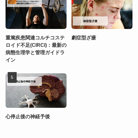
重篤疾患関連コルチコステ
劇症型ざ瘡
ロイド不足(CIRCI)：最新の
病態生理学と管理ガイドラ
イン
心停止後の神経予後