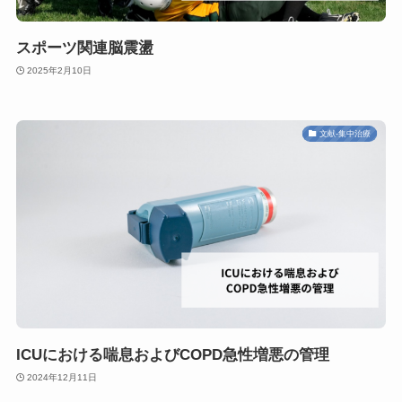
スポーツ関連脳震盪
2025年2月10日
文献-集中治療
ICUにおける喘息およびCOPD急性増悪の管理
2024年12月11日